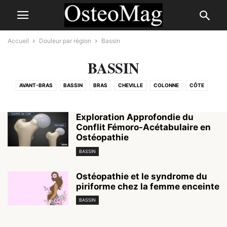
Accueil
Douleur par région
Bassin
BASSIN
AVANT-BRAS
BASSIN
BRAS
CHEVILLE
COLONNE
CÔTE
COUDE
CUISSE
DOS
ÉPAULE
GENOU
HANCHE
JAMBE
L'AINE
MAIN
PIED
POIGNET
POITRINE
TÊTE
Exploration Approfondie du
Conflit Fémoro-Acétabulaire en
Ostéopathie
BASSIN
Ostéopathie et le syndrome du
piriforme chez la femme enceinte
BASSIN