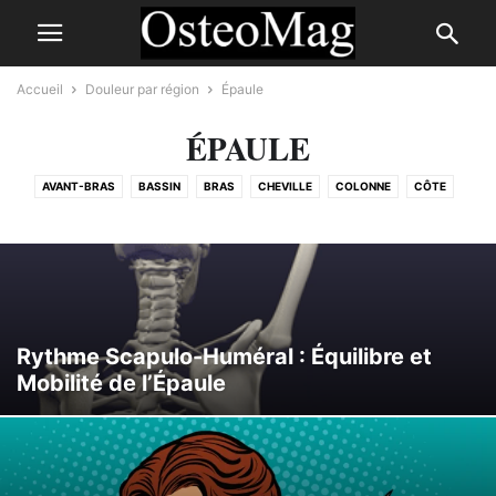
Accueil
Douleur par région
Épaule
ÉPAULE
AVANT-BRAS
BASSIN
BRAS
CHEVILLE
COLONNE
CÔTE
COUDE
CUISSE
DOS
ÉPAULE
GENOU
HANCHE
JAMBE
L'AINE
MAIN
PIED
POIGNET
POITRINE
TÊTE
Rythme Scapulo-Huméral : Équilibre et
Mobilité de l’Épaule