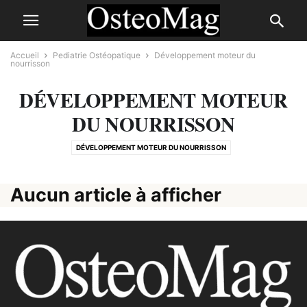
Accueil
Pediatrie Ostéopatique
Développement moteur du
nourrisson
DÉVELOPPEMENT MOTEUR
DU NOURRISSON
DÉVELOPPEMENT MOTEUR DU NOURRISSON
OSTÉOPATHIE ET LIEN PARENT-ENFANT
PRÉVENTION DES DÉFORMATIONS CRÂNIENNES
Aucun article à afficher
TRANSMISSION ÉMOTIONNELLE ET SOMATISATION CHEZ L’ENFANT