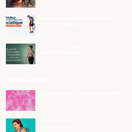
Douleur qui ressemble à une sciatique : 10
causes fréquentes
Quand le corps parle : Ostéopathie et
mémoire émotionnelle
Articles populaires
Ostéome Ostéoïde : Causes et Symptômes
Conflit Sous-Acromial : L’Ostéopathie
comme Solution