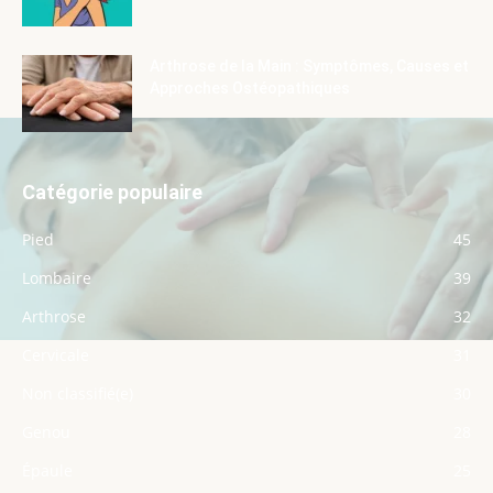
Arthrose de la Main : Symptômes, Causes et
Approches Ostéopathiques
Catégorie populaire
Pied
45
Lombaire
39
Arthrose
32
Cervicale
31
Non classifié(e)
30
Genou
28
Épaule
25