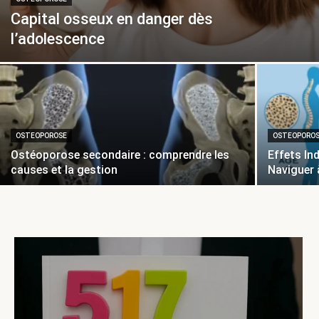
Capital osseux en danger dès
l’adolescence
OSTEOPOROSE
OSTEOPORO
Ostéoporose secondaire : comprendre les
Effets In
causes et la gestion
Naviguer 