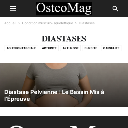
Accueil
Condition musculo-squelettique
Diastases
DIASTASES
ADHESION FASCIALE
ARTHRITE
ARTHROSE
BURSITE
CAPSULITE
CHONDROMALACIE ROTULIENNE
COMPRESSION ARTÉRIELLE
COMPRESSION NERVEUSE
CONDITION AUTO-IMMUNE
DÉCHIRURE DU MÉNISQUE
DÉCHIRURE LIGAMENT
DÉCHIRURE MUSCULAIRE
DÉCHIRURE TENDON
DIASTASES
ENTORSE
ÉPICONDYLITE
FASCIITE PLANTAIRE
FIBROMYALGIE
FRACTURE
Diastase Pelvienne : Le Bassin Mis à
FRACTURE DE FATIGUE
GOUTTE
HALLUX VALGUS (OIGNON)
l’Épreuve
HERNIE DISCALE
LOMBALGIE
LORDOSE LOMBAIRE
LUXATION
MAL DE TÊTE
MALADIE DE DUPUYTREN
MALADIE DE PAGET
MIGRAINE
MUSCULAIRE
MYELOPATHIE
NÉVRALGIE PUDENDALE