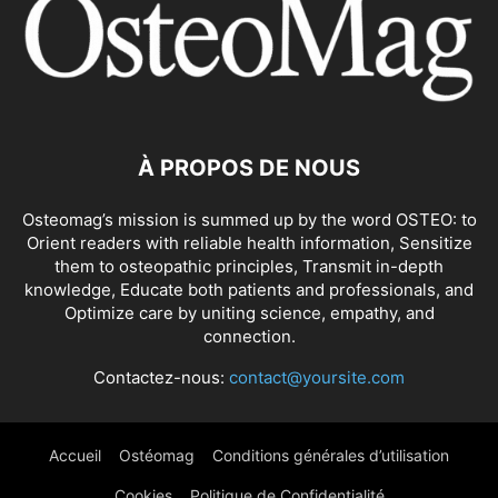
OSTÉOARTHRITE
OSTÉOCHONDRITE DISSÉQUANTE
OSTÉOPOROSE
PIED PLAT
PINCEMENT
RADICULOPATHIE
SCIATIQUE
SCOLIOSE
SPONDYLARTHRITE ANKYLOSANTE
SPONDYLOLISTHÉSIS
SYNDROME DE LA BANDELETTE ILIOTIBIALE
SYNDROME DE LA COIFFE DES ROTATEURS
SYNDROME DU CANAL CARPIEN
SYNDROME DU COMPARTIMENT
SYNDROME DU DÉFILÉ THORACIQUE
À PROPOS DE NOUS
SYNDROME DU PIRIFORME
SYNDROME DU TUNNEL CUBITAL
Osteomag’s mission is summed up by the word OSTEO: to
SYNDROME HYPERMOBILITÉ ARTICULAIRE
SYNDROME MYOFASCIAL
Orient readers with reliable health information, Sensitize
SYNDROME SACROILIAQUE
SYNDROMES DE SURMENAGE
TENDINITE
them to osteopathic principles, Transmit in-depth
TENDINITE CALCIFIANTE DE L'ÉPAULE
TENDINOPATHIE
knowledge, Educate both patients and professionals, and
Optimize care by uniting science, empathy, and
TÉNOSYNOVITE DE DE QUERVAIN
TROUBLE DE LA MÂCHOIRE (ATM)
connection.
TUMEUR
TUMEUR OSSEUSE
TUNNEL CARPIEN
Contactez-nous:
contact@yoursite.com
Accueil
Ostéomag
Conditions générales d’utilisation
Cookies
Politique de Confidentialité