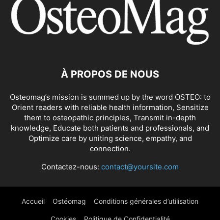
OSTÉOARTHRITE
OSTÉOCHONDRITE DISSÉQUANTE
OSTÉOPOROSE
PIED PLAT
PINCEMENT
RADICULOPATHIE
SCIATIQUE
SCOLIOSE
SPONDYLARTHRITE ANKYLOSANTE
SPONDYLOLISTHÉSIS
SYNDROME DE LA BANDELETTE ILIOTIBIALE
SYNDROME DE LA COIFFE DES ROTATEURS
SYNDROME DU CANAL CARPIEN
SYNDROME DU COMPARTIMENT
SYNDROME DU DÉFILÉ THORACIQUE
À PROPOS DE NOUS
SYNDROME DU PIRIFORME
SYNDROME DU TUNNEL CUBITAL
Osteomag’s mission is summed up by the word OSTEO: to
SYNDROME HYPERMOBILITÉ ARTICULAIRE
SYNDROME MYOFASCIAL
Orient readers with reliable health information, Sensitize
SYNDROME SACROILIAQUE
SYNDROMES DE SURMENAGE
TENDINITE
them to osteopathic principles, Transmit in-depth
TENDINITE CALCIFIANTE DE L'ÉPAULE
TENDINOPATHIE
knowledge, Educate both patients and professionals, and
Optimize care by uniting science, empathy, and
TÉNOSYNOVITE DE DE QUERVAIN
TROUBLE DE LA MÂCHOIRE (ATM)
connection.
TUMEUR
TUMEUR OSSEUSE
TUNNEL CARPIEN
Contactez-nous:
contact@yoursite.com
Accueil
Ostéomag
Conditions générales d’utilisation
Cookies
Politique de Confidentialité