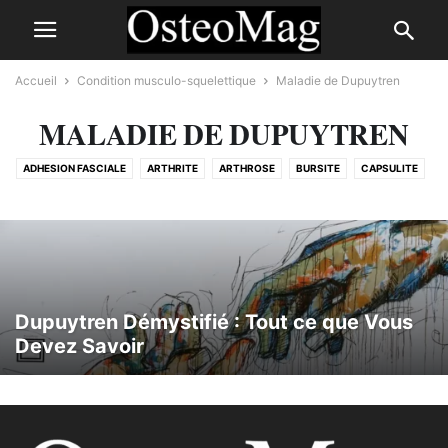
Accueil
Condition musculo-squelettique
Maladie de Dupuytren
MALADIE DE DUPUYTREN
ADHESION FASCIALE
ARTHRITE
ARTHROSE
BURSITE
CAPSULITE
CHONDROMALACIE ROTULIENNE
COMPRESSION ARTÉRIELLE
COMPRESSION NERVEUSE
CONDITION AUTO-IMMUNE
DÉCHIRURE DU MÉNISQUE
DÉCHIRURE LIGAMENT
DÉCHIRURE MUSCULAIRE
DÉCHIRURE TENDON
DIASTASES
ENTORSE
ÉPICONDYLITE
FASCIITE PLANTAIRE
FIBROMYALGIE
FRACTURE
Dupuytren Démystifié : Tout ce que Vous
FRACTURE DE FATIGUE
GOUTTE
HALLUX VALGUS (OIGNON)
Devez Savoir
HERNIE DISCALE
LOMBALGIE
LORDOSE LOMBAIRE
LUXATION
MAL DE TÊTE
MALADIE DE DUPUYTREN
MALADIE DE PAGET
MIGRAINE
MUSCULAIRE
MYELOPATHIE
NÉVRALGIE PUDENDALE