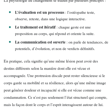
La physiologie du changement se traduit par plusieurs principes :
L’évaluation est un processus
: l’ostéopathe teste,
observe, reteste, dans une logique interactive.
Le traitement est itératif
: chaque geste est une
proposition au corps, qui répond et oriente la suite.
La communication est ouverte
: on parle de tendances, de
potentiels, d’évolution, et non de verdicts définitifs.
En pratique, cela signifie qu’une même lésion peut avoir des
destins différents selon la manière dont elle est vécue et
accompagnée. Une protrusion discale peut rester silencieuse si le
corps garde sa mobilité et sa résilience, alors qu’une même image
peut générer douleur et incapacité si elle est vécue comme une
condamnation. Ce n’est pas seulement l’état structurel qui compte,
mais la façon dont le corps et l’esprit interagissent autour de lui.