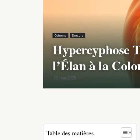
Colonne
Dorsale
Hypercyphose T
l’Élan à la Col
12 mai 2025
Partager
Table des matières