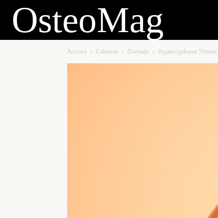
OsteoMag
Accueil
Colonne
Dorsale
Hypercyphose Thoraciq