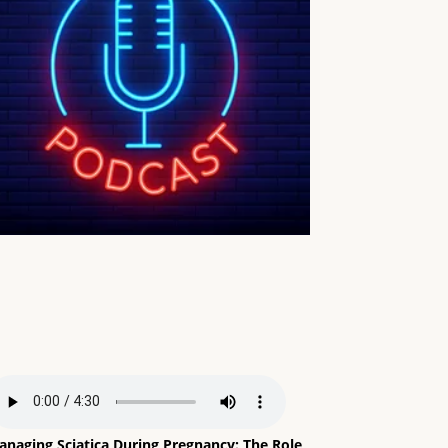
anaging Sciatica During Pregnancy: The Role