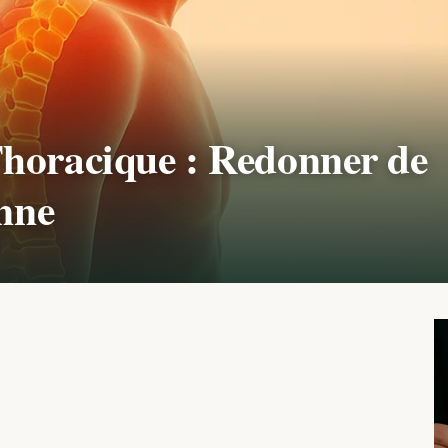
horacique : Redonner de
onne