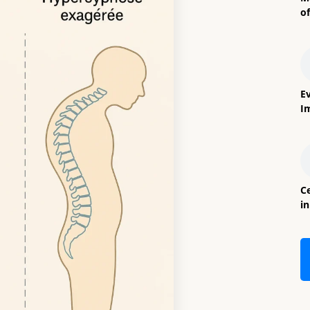
o
E
I
Ce
i