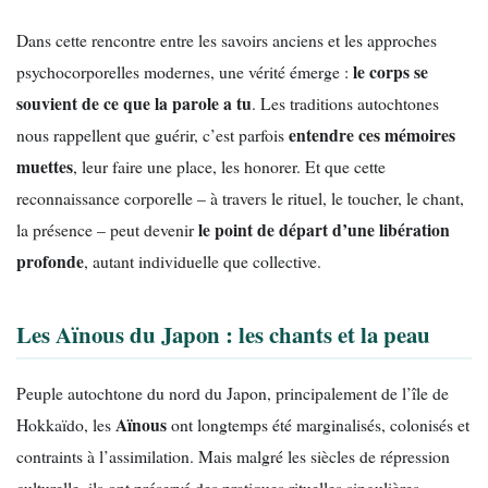
Dans cette rencontre entre les savoirs anciens et les approches
le corps se
psychocorporelles modernes, une vérité émerge :
souvient de ce que la parole a tu
. Les traditions autochtones
entendre ces mémoires
nous rappellent que guérir, c’est parfois
muettes
, leur faire une place, les honorer. Et que cette
reconnaissance corporelle – à travers le rituel, le toucher, le chant,
le point de départ d’une libération
la présence – peut devenir
profonde
, autant individuelle que collective.
Les Aïnous du Japon : les chants et la peau
Peuple autochtone du nord du Japon, principalement de l’île de
Aïnous
Hokkaïdo, les
ont longtemps été marginalisés, colonisés et
contraints à l’assimilation. Mais malgré les siècles de répression
culturelle, ils ont préservé des pratiques rituelles singulières,