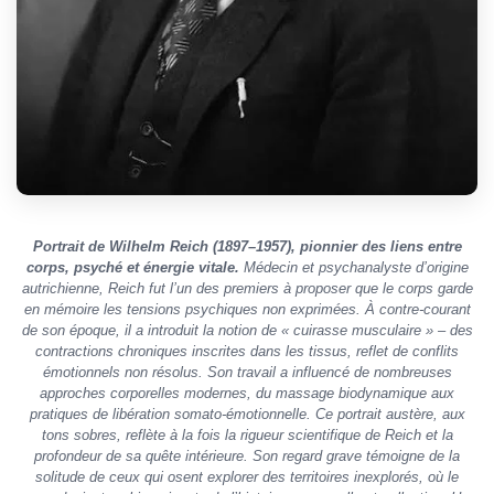
Portrait de Wilhelm Reich (1897–1957), pionnier des liens entre
corps, psyché et énergie vitale.
Médecin et psychanalyste d’origine
autrichienne, Reich fut l’un des premiers à proposer que le corps garde
en mémoire les tensions psychiques non exprimées. À contre-courant
de son époque, il a introduit la notion de « cuirasse musculaire » – des
contractions chroniques inscrites dans les tissus, reflet de conflits
émotionnels non résolus. Son travail a influencé de nombreuses
approches corporelles modernes, du massage biodynamique aux
pratiques de libération somato-émotionnelle. Ce portrait austère, aux
tons sobres, reflète à la fois la rigueur scientifique de Reich et la
profondeur de sa quête intérieure. Son regard grave témoigne de la
solitude de ceux qui osent explorer des territoires inexplorés, où le