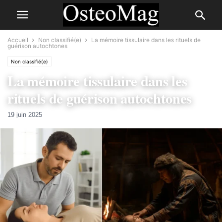
Accueil
Non classifié(e)
La mémoire tissulaire dans les rituels de
guérison autochtones
Non classifié(e)
La mémoire tissulaire dans les
rituels de guérison autochtones
19 juin 2025