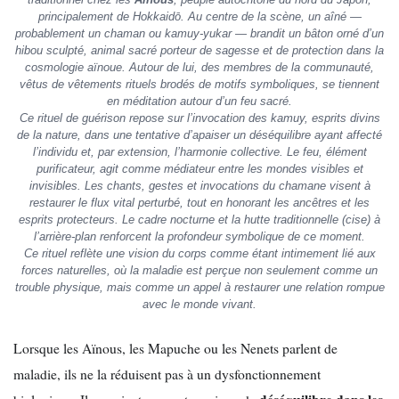
principalement de Hokkaidō. Au centre de la scène, un aîné —
probablement un chaman ou
kamuy-yukar
— brandit un bâton orné d’un
hibou sculpté, animal sacré porteur de sagesse et de protection dans la
cosmologie aïnoue. Autour de lui, des membres de la communauté,
vêtus de vêtements rituels brodés de motifs symboliques, se tiennent
en méditation autour d’un feu sacré.
Ce rituel de guérison repose sur l’invocation des
kamuy
, esprits divins
de la nature, dans une tentative d’apaiser un déséquilibre ayant affecté
l’individu et, par extension, l’harmonie collective. Le feu, élément
purificateur, agit comme médiateur entre les mondes visibles et
invisibles. Les chants, gestes et invocations du chamane visent à
restaurer le flux vital perturbé, tout en honorant les ancêtres et les
esprits protecteurs. Le cadre nocturne et la hutte traditionnelle (
cise
) à
l’arrière-plan renforcent la profondeur symbolique de ce moment.
Ce rituel reflète une vision du corps comme étant intimement lié aux
forces naturelles, où la maladie est perçue non seulement comme un
trouble physique, mais comme un appel à restaurer une relation rompue
avec le monde vivant.
Lorsque les Aïnous, les Mapuche ou les Nenets parlent de
maladie, ils ne la réduisent pas à un dysfonctionnement