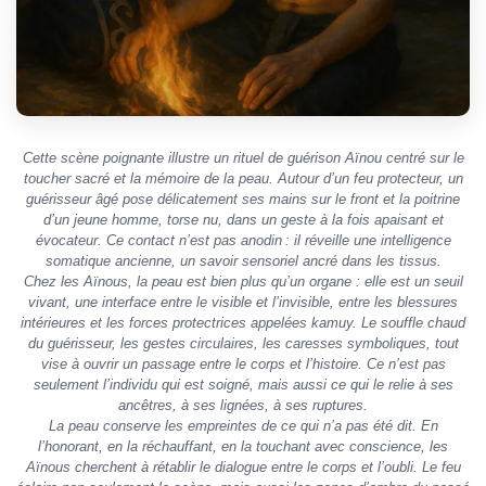
Cette scène poignante illustre un rituel de guérison Aïnou centré sur le
toucher sacré et la mémoire de la peau. Autour d’un feu protecteur, un
guérisseur âgé pose délicatement ses mains sur le front et la poitrine
d’un jeune homme, torse nu, dans un geste à la fois apaisant et
évocateur. Ce contact n’est pas anodin : il réveille une intelligence
somatique ancienne, un savoir sensoriel ancré dans les tissus.
Chez les Aïnous, la peau est bien plus qu’un organe : elle est un seuil
vivant, une interface entre le visible et l’invisible, entre les blessures
intérieures et les forces protectrices appelées
kamuy
. Le souffle chaud
du guérisseur, les gestes circulaires, les caresses symboliques, tout
vise à ouvrir un passage entre le corps et l’histoire. Ce n’est pas
seulement l’individu qui est soigné, mais aussi ce qui le relie à ses
ancêtres, à ses lignées, à ses ruptures.
La peau conserve les empreintes de ce qui n’a pas été dit. En
l’honorant, en la réchauffant, en la touchant avec conscience, les
Aïnous cherchent à rétablir le dialogue entre le corps et l’oubli. Le feu