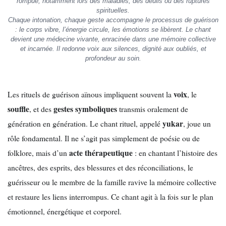
rompue, notamment lors des maladies, des deuils ou des ruptures
spirituelles.
Chaque intonation, chaque geste accompagne le processus de guérison
: le corps vibre, l’énergie circule, les émotions se libèrent. Le chant
devient une médecine vivante, enracinée dans une mémoire collective
et incarnée. Il redonne voix aux silences, dignité aux oubliés, et
profondeur au soin.
voix
Les rituels de guérison aïnous impliquent souvent la
, le
souffle
gestes symboliques
, et des
transmis oralement de
yukar
génération en génération. Le chant rituel, appelé
, joue un
rôle fondamental. Il ne s’agit pas simplement de poésie ou de
acte thérapeutique
folklore, mais d’un
: en chantant l’histoire des
ancêtres, des esprits, des blessures et des réconciliations, le
guérisseur ou le membre de la famille ravive la mémoire collective
et restaure les liens interrompus. Ce chant agit à la fois sur le plan
émotionnel, énergétique et corporel.