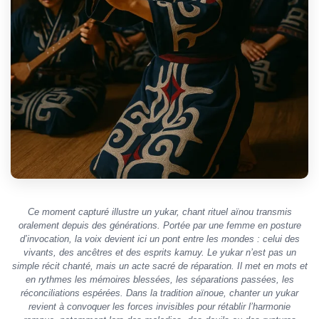
Ce moment capturé illustre un
yukar
, chant rituel aïnou transmis
oralement depuis des générations. Portée par une femme en posture
d’invocation, la voix devient ici un pont entre les mondes : celui des
vivants, des ancêtres et des esprits
kamuy
. Le
yukar
n’est pas un
simple récit chanté, mais un acte sacré de réparation. Il met en mots et
en rythmes les mémoires blessées, les séparations passées, les
réconciliations espérées. Dans la tradition aïnoue, chanter un
yukar
revient à convoquer les forces invisibles pour rétablir l’harmonie