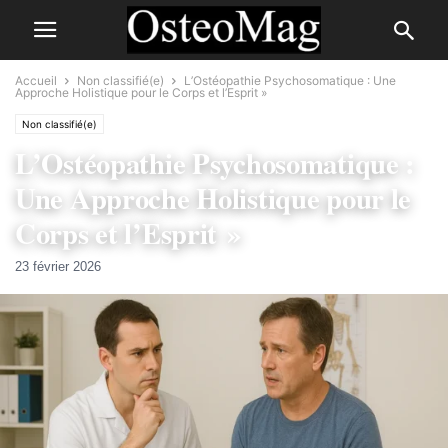
Accueil
Non classifié(e)
L’Ostéopathie Psychosomatique : Une
Approche Holistique pour le Corps et l’Esprit »
Non classifié(e)
L’Ostéopathie Psychosomatique :
Une Approche Holistique pour le
Corps et l’Esprit »
23 février 2026