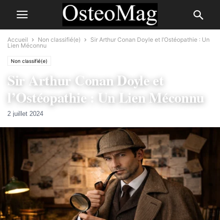
Accueil
Non classifié(e)
Sir Arthur Conan Doyle et l’Ostéopathie : Un
Lien Méconnu
Non classifié(e)
Sir Arthur Conan Doyle et
l’Ostéopathie : Un Lien Méconnu
2 juillet 2024