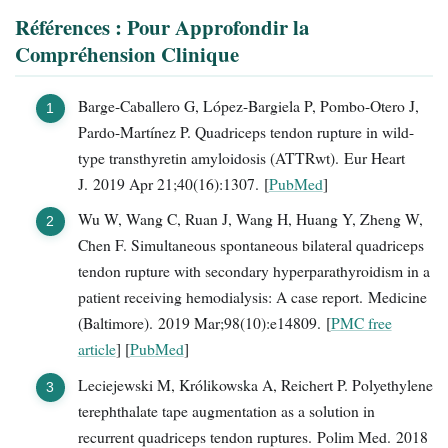
Références : Pour Approfondir la
Compréhension Clinique
Barge-Caballero G, López-Bargiela P, Pombo-Otero J,
Pardo-Martínez P. Quadriceps tendon rupture in wild-
type transthyretin amyloidosis (ATTRwt). Eur Heart
J. 2019 Apr 21;40(16):1307. [
PubMed
]
Wu W, Wang C, Ruan J, Wang H, Huang Y, Zheng W,
Chen F. Simultaneous spontaneous bilateral quadriceps
tendon rupture with secondary hyperparathyroidism in a
patient receiving hemodialysis: A case report. Medicine
(Baltimore). 2019 Mar;98(10):e14809. [
PMC free
article
] [
PubMed
]
Leciejewski M, Królikowska A, Reichert P. Polyethylene
terephthalate tape augmentation as a solution in
recurrent quadriceps tendon ruptures. Polim Med. 2018