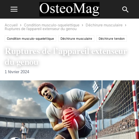
Accueil
Condition musculo-squelettique
Déchirure musculaire
Ruptures de l’appareil extenseur du genou
Condition musculo-squelettique
Déchirure musculaire
Déchirure tendon
Ruptures de l’appareil extenseur
Douleur par région
Genou
du genou
1 février 2024