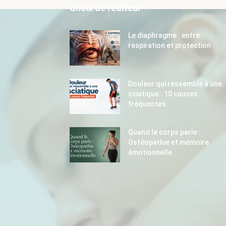
Choix de l'éditeur
Le diaphragme : entre
respiration et protection
Douleur qui ressemble à une
sciatique : 10 causes
fréquentes
Quand le corps parle :
Ostéopathie et mémoire
émotionnelle