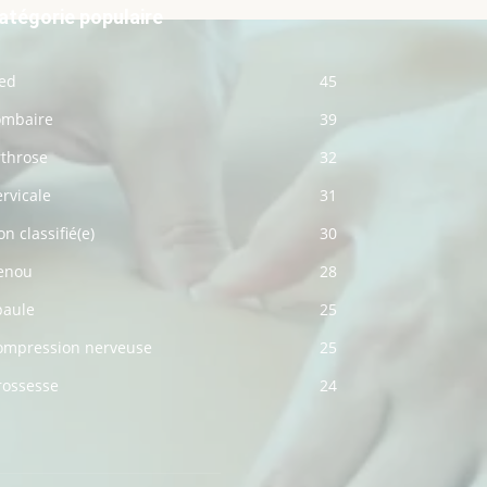
atégorie populaire
ied
45
ombaire
39
rthrose
32
rvicale
31
n classifié(e)
30
enou
28
paule
25
ompression nerveuse
25
rossesse
24