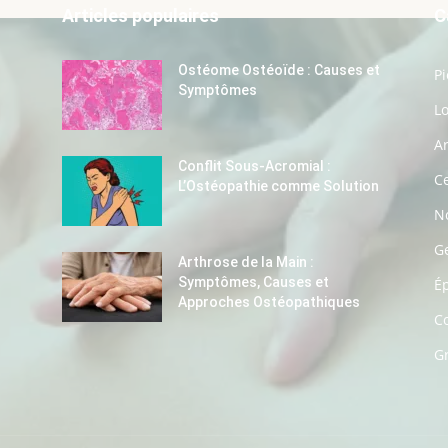
Articles populaires
C
Ostéome Ostéoïde : Causes et
P
Symptômes
L
A
Conflit Sous-Acromial :
Ce
L’Ostéopathie comme Solution
No
G
Arthrose de la Main :
Symptômes, Causes et
É
Approches Ostéopathiques
C
G