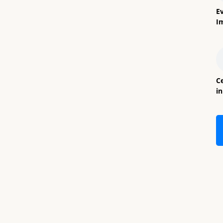
E
I
Ce
i