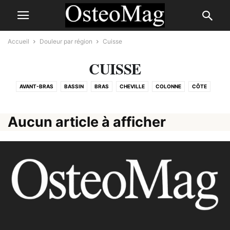
Accueil
Douleur par région
Cuisse
CUISSE
AVANT-BRAS
BASSIN
BRAS
CHEVILLE
COLONNE
CÔTE
COUDE
CUISSE
DOS
ÉPAULE
GENOU
HANCHE
JAMBE
L'AINE
MAIN
PIED
POIGNET
POITRINE
TÊTE
Aucun article à afficher