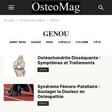
Accueil
Douleur par région
Genou
GENOU
AVANT-BRAS
BASSIN
BRAS
CHEVILLE
COLONNE
CÔTE
COUDE
CUISSE
DOS
ÉPAULE
GENOU
HANCHE
JAMBE
L'AINE
MAIN
PIED
POIGNET
POITRINE
TÊTE
Ostéochondrite Disséquante :
Symptômes et Traitements
GENOU
Syndrome Fémoro-Patellaire :
Soulager la Douleur en
Ostéopathie
GENOU