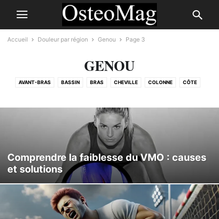
Accueil
Douleur par région
Genou
Page 3
GENOU
AVANT-BRAS
BASSIN
BRAS
CHEVILLE
COLONNE
CÔTE
COUDE
CUISSE
DOS
ÉPAULE
GENOU
HANCHE
JAMBE
L'AINE
MAIN
PIED
POIGNET
POITRINE
TÊTE
Comprendre la faiblesse du VMO : causes
et solutions