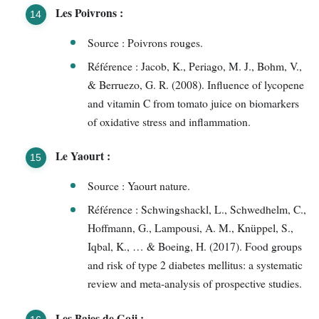
Les Poivrons :
Source : Poivrons rouges.
Référence : Jacob, K., Periago, M. J., Bohm, V.,
& Berruezo, G. R. (2008). Influence of lycopene
and vitamin C from tomato juice on biomarkers
of oxidative stress and inflammation.
Le Yaourt :
Source : Yaourt nature.
Référence : Schwingshackl, L., Schwedhelm, C.,
Hoffmann, G., Lampousi, A. M., Knüppel, S.,
Iqbal, K., … & Boeing, H. (2017). Food groups
and risk of type 2 diabetes mellitus: a systematic
review and meta-analysis of prospective studies.
Les Baies de Goji :