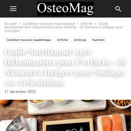
Accueil
Condition musculo-squelettique
Arthrite
Guide
Nutritionnel Anti-Inflammatoire pour l’Arthrite : 20 Aliments à Intégrer pour
Soulager...
Condition musculo-squelettique
Arthrite
Arthrose
Nutrition
Guide Nutritionnel Anti-
Inflammatoire pour l’Arthrite : 20
Aliments à Intégrer pour Soulager
vos Articulations
17 décembre 2023