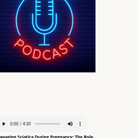
anaging Sciatica During Pregnancy: The Role