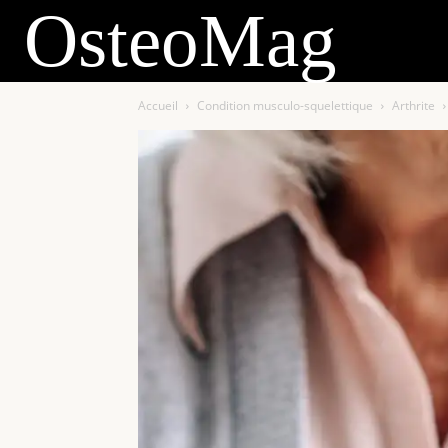
OsteoMag
Accueil
Condition musculo-squelettique
Arthrite