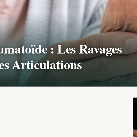
umatoïde : Les Ravages
les Articulations