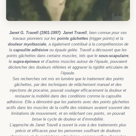
Janet G. Travell (1901-1997)
:
Janet Travell
, bien connue pour ses
travaux pionniers sur les
points gâchettes
(trigger points) et la
douleur myofasciale
, a également contribué à la compréhension de
la
capsulite adhésive
ou épaule gelée. Travell a découvert que les
points gâchettes dans certains muscles, tels que le
sous-scapulaire
,
le
supra-épineux
et d’autres muscles autour de l’épaule, pouvaient
déclencher des douleurs référées et aggraver la rigidité articulaire de
l’épaule.
Ses recherches ont mis en lumière que le traitement des points
gâchettes, par des techniques de relâchement manuel et des
injections de procaïne, pouvait soulager efficacement la douleur et
restaurer la mobilité dans des conditions comme la capsulite
adhésive. Elle a démontré que les patients avec des points gâchettes
actifs dans les muscles de la coiffe des rotateurs avaient souvent des
limitations de mouvement, et en relâchant ces points, on pouvait
briser le cycle de douleur et d’immobilité.
L’approche de Janet Travell a ouvert la voie à des traitements plus
précis et efficaces pour les personnes souffrant de douleurs