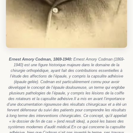
Ernest Amory Codman, 1869-1940:
Ernest Amory Codman (1869-
1940) est une figure historique majeure dans le domaine de la
chirurgie orthopédique, ayant fait des contributions essentielles à
l’étude des affections de l’épaule, y compris la capsulite adhésive
(épaule gelée). Codman est particulièrement connu pour avoir
développé le concept de l’épaule douloureuse, un terme qui englobe
plusieurs pathologies de l’épaule, y compris les lésions de la coiffe
des rotateurs et la capsulite adhésive.Il a mis en avant l’importance
d’une documentation rigoureuse des résultats chirurgicaux et a été un
fervent défenseur du suivi des patients pour comprendre les résultats
à long terme des interventions chirurgicales. Ce concept, qu’il appelait
« le dossier de fin de cas » (end result idea), a posé les bases des
systèmes modernes d’audit médical.En ce qui concerne la capsulite
adhésive, bien que Codman n’ait pas inventé le terme, ses travaux