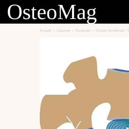
OsteoMag
Accueil
Colonne
Cervicale
L’Unité Vertébrale :