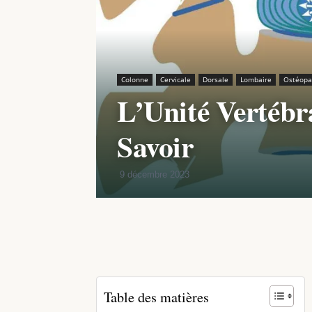
Colonne
Cervicale
Dorsale
Lombaire
Ostéopa
L’Unité Vertébr
Savoir
9 décembre 2023
Partager
Table des matières