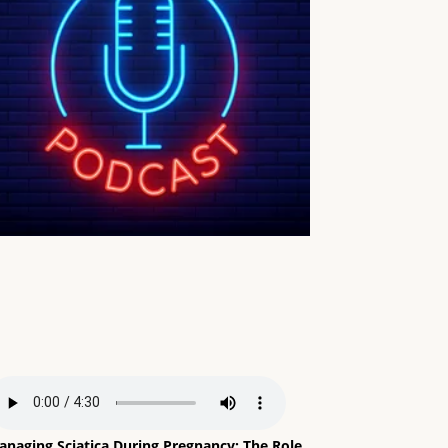
anaging Sciatica During Pregnancy: The Role