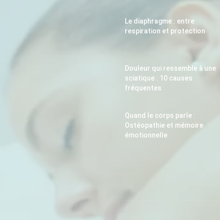
Le diaphragme : entre
respiration et protection
Douleur qui ressemble à une
sciatique : 10 causes
fréquentes
Quand le corps parle :
Ostéopathie et mémoire
émotionnelle