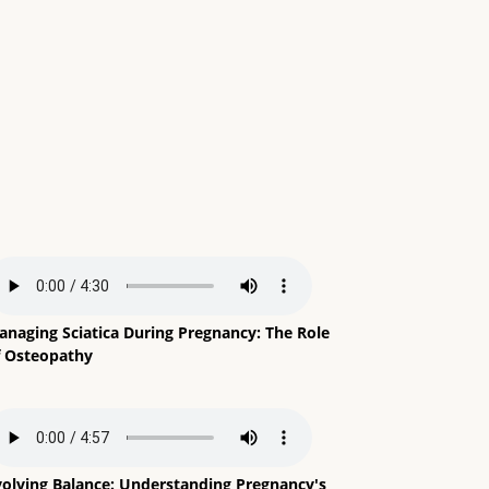
anaging Sciatica During Pregnancy: The Role
f Osteopathy
volving Balance: Understanding Pregnancy's