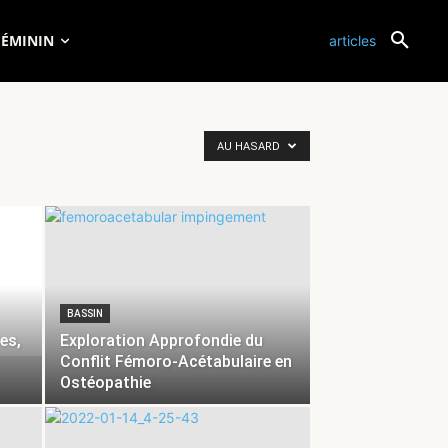
FÉMININ
articles
AU HASARD
BASSIN
es,
Exploration Approfondie du
Conflit Fémoro-Acétabulaire en
Ostéopathie