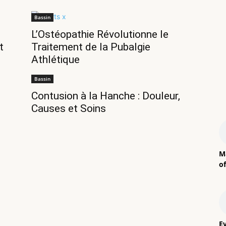
Bassin
L’Ostéopathie Révolutionne le
t
Traitement de la Pubalgie
Athlétique
Bassin
Contusion à la Hanche : Douleur,
Causes et Soins
M
o
E