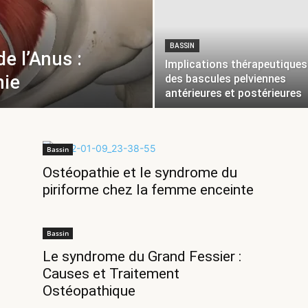
BASSIN
e l’Anus :
Implications thérapeutiques
hie
des bascules pelviennes
antérieures et postérieures
Bassin
Ostéopathie et le syndrome du
piriforme chez la femme enceinte
Bassin
Le syndrome du Grand Fessier :
Causes et Traitement
Ostéopathique