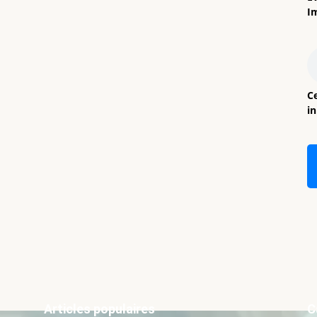
I
Ce
i
Articles populaires
C