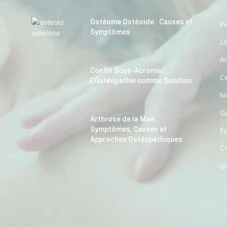
Ostéome Ostéoïde : Causes et
P
Symptômes
L
A
Conflit Sous-Acromial :
Ce
L’Ostéopathie comme Solution
No
G
Arthrose de la Main :
Symptômes, Causes et
É
Approches Ostéopathiques
C
G