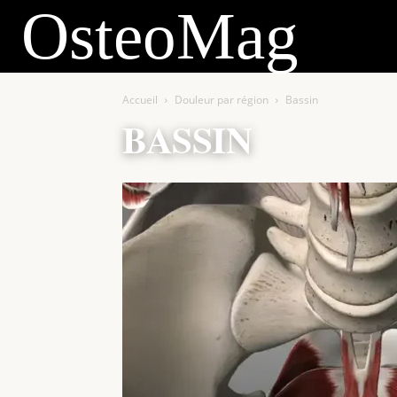
OsteoMag
Accueil
Douleur par région
Bassin
BASSIN