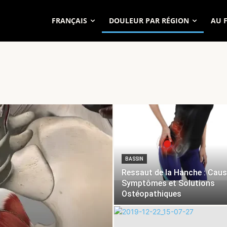
FRANÇAIS
DOULEUR PAR RÉGION
AU 
BASSIN
Ressaut de la Hanche : Caus
Symptômes et Solutions
Ostéopathiques