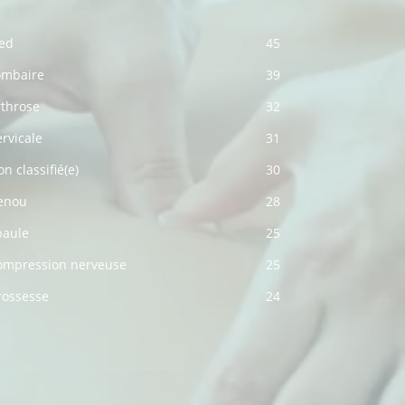
ied
45
ombaire
39
rthrose
32
rvicale
31
n classifié(e)
30
enou
28
paule
25
ompression nerveuse
25
rossesse
24