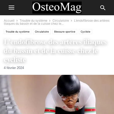
Accueil
Trouble du système
Circulatoire
L’endofibrose des artères
iliaques du bassin et de la cuisse chez le...
Trouble du système
Circulatoire
Blessure sportive
Cycliste
L’endofibrose des artères iliaques
du bassin et de la cuisse chez le
cycliste
4 février 2024