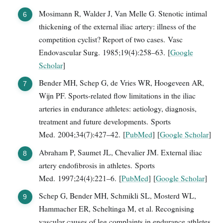
Mosimann R, Walder J, Van Melle G. Stenotic intimal
thickening of the external iliac artery: illness of the
competition cyclist? Report of two cases. Vasc
Endovascular Surg. 1985;19(4):258–63. [
Google
Scholar
]
Bender MH, Schep G, de Vries WR, Hoogeveen AR,
Wijn PF. Sports-related flow limitations in the iliac
arteries in endurance athletes: aetiology, diagnosis,
treatment and future developments. Sports
Med. 2004;34(7):427–42. [
PubMed
] [
Google Scholar
]
Abraham P, Saumet JL, Chevalier JM. External iliac
artery endofibrosis in athletes. Sports
Med. 1997;24(4):221–6. [
PubMed
] [
Google Scholar
]
Schep G, Bender MH, Schmikli SL, Mosterd WL,
Hammacher ER, Scheltinga M, et al. Recognising
vascular causes of leg complaints in endurance athletes.