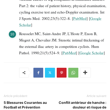
Part 2: the value of patient history, physical examination,
cycling exercise test and echo-Doppler examination. Int
J Sports Med. 2002;23(5):322–8. [
PubMed
] [
Google
Scholar
]
Rousselet MC, Saint-Andre JP, L’Hoste P, Enon B,
Megret A, Chevalier JM. Stenotic intimal thickening of
the external iliac artery in competition cyclists. Hum
Pathol. 1990;21(5):524–9. [
PubMed
] [
Google Scholar
]
Article précédent
Article suivant
5 Blessures Courantes au
Conflit antérieur de hanche :
Football et Prévention
douleur et risque de