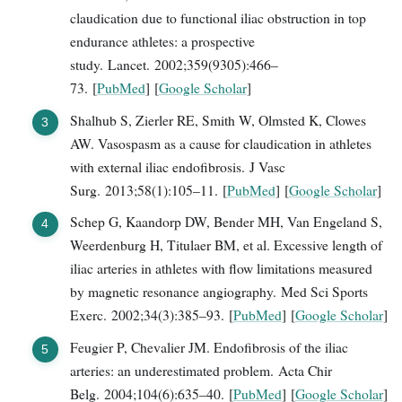
claudication due to functional iliac obstruction in top
endurance athletes: a prospective
study. Lancet. 2002;359(9305):466–
73. [
PubMed
] [
Google Scholar
]
Shalhub S, Zierler RE, Smith W, Olmsted K, Clowes
AW. Vasospasm as a cause for claudication in athletes
with external iliac endofibrosis. J Vasc
Surg. 2013;58(1):105–11. [
PubMed
] [
Google Scholar
]
Schep G, Kaandorp DW, Bender MH, Van Engeland S,
Weerdenburg H, Titulaer BM, et al. Excessive length of
iliac arteries in athletes with flow limitations measured
by magnetic resonance angiography. Med Sci Sports
Exerc. 2002;34(3):385–93. [
PubMed
] [
Google Scholar
]
Feugier P, Chevalier JM. Endofibrosis of the iliac
arteries: an underestimated problem. Acta Chir
Belg. 2004;104(6):635–40. [
PubMed
] [
Google Scholar
]